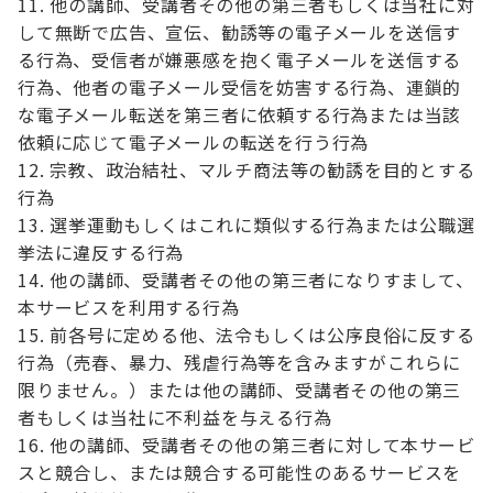
他の講師、受講者その他の第三者もしくは当社に対
して無断で広告、宣伝、勧誘等の電子メールを送信す
る行為、受信者が嫌悪感を抱く電子メールを送信する
行為、他者の電子メール受信を妨害する行為、連鎖的
な電子メール転送を第三者に依頼する行為または当該
依頼に応じて電子メールの転送を行う行為
宗教、政治結社、マルチ商法等の勧誘を目的とする
行為
選挙運動もしくはこれに類似する行為または公職選
挙法に違反する行為
他の講師、受講者その他の第三者になりすまして、
本サービスを利用する行為
前各号に定める他、法令もしくは公序良俗に反する
行為（売春、暴力、残虐行為等を含みますがこれらに
限りません。）または他の講師、受講者その他の第三
者もしくは当社に不利益を与える行為
他の講師、受講者その他の第三者に対して本サービ
スと競合し、または競合する可能性のあるサービスを